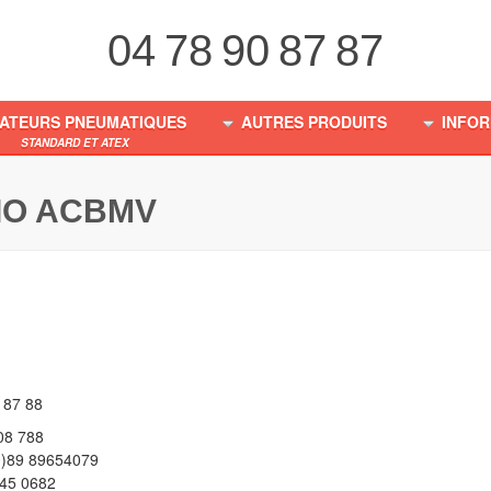
04 78 90 87 87
RATEURS PNEUMATIQUES
AUTRES PRODUITS
INFOR
STANDARD ET ATEX
IO ACBMV
 87 88
908 788
(0)89 89654079
445 0682