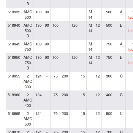
B
518935
AMC
130
90
M
500
A
500
14
te
518940
AMC
130
90
100
120
M
12
500
B
500
14
te
B
518945
AMC
130
90
M
750
A
750
14
te
518950
AMC
130
90
100
120
M
12
750
B
750
14
te
B
518955
2
124
-
75
200
15
12
300
C
AMC
300
518960
2
124
-
75
200
15
12
400
C
AMC
400
518965
2
124
-
75
200
15
12
500
C
AMC
500
518970
2
124
-
75
200
15
12
700
C