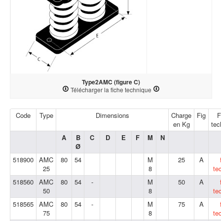
Type2AMC (figure C)
Télécharger la fiche technique
Code
Type
Dimensions
Charge
Fig
F
en Kg
tec
A
B
C
D
E
F
M
N
Ø
518900
AMC
80
54
M
25
A
25
8
te
518560
AMC
80
54
-
M
50
A
50
8
te
518565
AMC
80
54
-
M
75
A
75
8
te