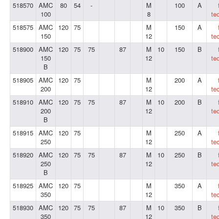
518570
AMC
80
54
-
M
100
A
100
8
te
518575
AMC
120
75
M
150
A
150
12
te
518900
AMC
120
75
75
87
M
10
150
B
150
12
te
B
518905
AMC
120
75
M
200
A
200
12
te
518910
AMC
120
75
75
87
M
10
200
B
200
12
te
B
518915
AMC
120
75
M
250
A
250
12
te
518920
AMC
120
75
75
87
M
10
250
B
250
12
te
B
518925
AMC
120
75
M
350
A
350
12
te
518930
AMC
120
75
75
87
M
10
350
B
350
12
te