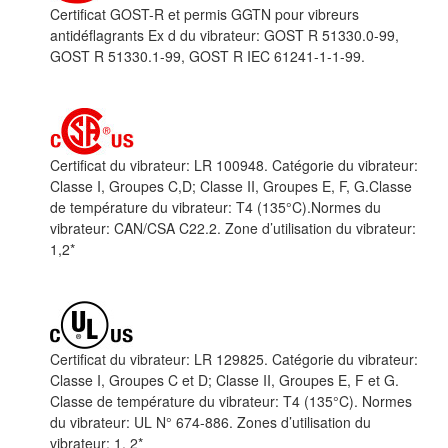
Certificat GOST-R et permis GGTN pour vibreurs
antidéflagrants Ex d du vibrateur: GOST R 51330.0-99,
GOST R 51330.1-99, GOST R IEC 61241-1-1-99.
Certificat du vibrateur: LR 100948. Catégorie du vibrateur:
Classe I, Groupes C,D; Classe II, Groupes E, F, G.Classe
de température du vibrateur: T4 (135°C).Normes du
vibrateur: CAN/CSA C22.2. Zone d’utilisation du vibrateur:
1,2*
Certificat du vibrateur: LR 129825. Catégorie du vibrateur:
Classe I, Groupes C et D; Classe II, Groupes E, F et G.
Classe de température du vibrateur: T4 (135°C). Normes
du vibrateur: UL N° 674-886. Zones d’utilisation du
vibrateur: 1, 2*