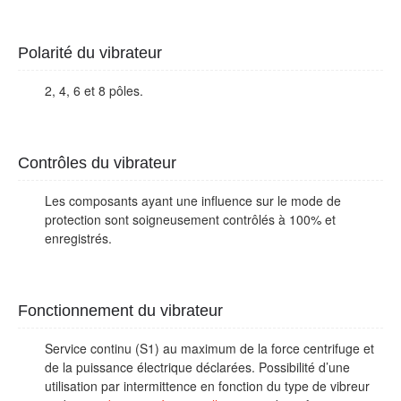
Polarité du vibrateur
2, 4, 6 et 8 pôles.
Contrôles du vibrateur
Les composants ayant une influence sur le mode de
protection sont soigneusement contrôlés à 100% et
enregistrés.
Fonctionnement du vibrateur
Service continu (S1) au maximum de la force centrifuge et
de la puissance électrique déclarées. Possibilité d’une
utilisation par intermittence en fonction du type de vibreur