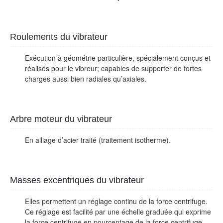
Roulements du vibrateur
Exécution à géométrie particulière, spécialement conçus et
réalisés pour le vibreur; capables de supporter de fortes
charges aussi bien radiales qu’axiales.
Arbre moteur du vibrateur
En alliage d’acier traité (traitement isotherme).
Masses excentriques du vibrateur
Elles permettent un réglage continu de la force centrifuge.
Ce réglage est facilité par une échelle graduée qui exprime
la force centrifuge en pourcentage de la force centrifuge