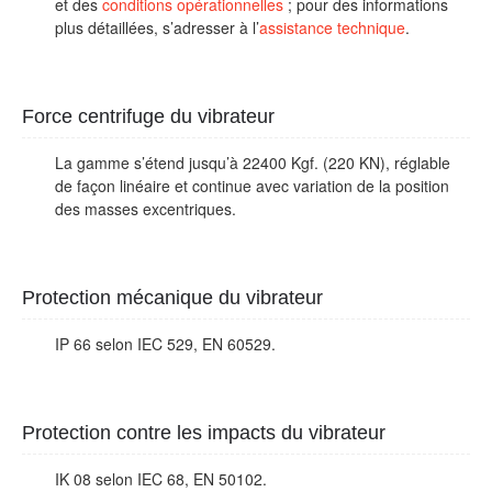
et des
conditions opérationnelles
; pour des informations
plus détaillées, s’adresser à l’
assistance technique
.
Force centrifuge du vibrateur
La gamme s’étend jusqu’à 22400 Kgf. (220 KN), réglable
de façon linéaire et continue avec variation de la position
des masses excentriques.
Protection mécanique du vibrateur
IP 66 selon IEC 529, EN 60529.
Protection contre les impacts du vibrateur
IK 08 selon IEC 68, EN 50102.