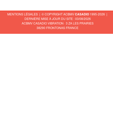
MENTIONS LÉGALES
| © COPYRIGHT ACBMV
CASADIO
1995-2026 |
DERNIÈRE MISE À JOUR DU SITE : 03/08/2026
ACBMV CASADIO VIBRATION · 3 ZA LES PRAIRIES
38290 FRONTONAS FRANCE