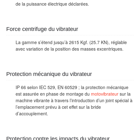
de la puissance électrique déclarées.
Force centrifuge du vibrateur
La gamme s’étend jusqu’à 2615 Kgf. (25.7 KN), réglable
avec variation de la position des masses excentriques.
Protection mécanique du vibrateur
IP 66 selon IEC 529, EN 60529 ; la protection mécanique
est assurée en phase de montage du
motovibrateur
sur la
machine vibrante à travers l’introduction d’un joint spécial à
l’emplacement prévu à cet effet sur la bride
d’accouplement.
Protection contre les impacts du vibrateur