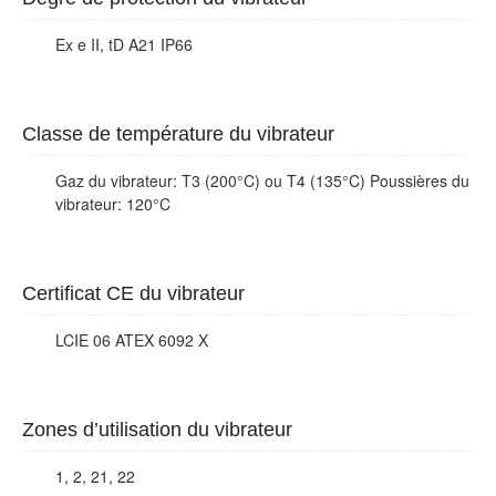
Ex e II, tD A21 IP66
Classe de température du vibrateur
Gaz du vibrateur: T3 (200°C) ou T4 (135°C) Poussières du
vibrateur: 120°C
Certificat CE du vibrateur
LCIE 06 ATEX 6092 X
Zones d’utilisation du vibrateur
1, 2, 21, 22