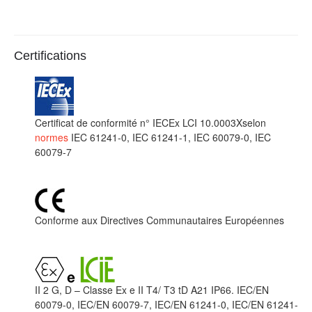
Certifications
Certificat de conformité n° IECEx LCI 10.0003Xselon
normes
IEC 61241-0, IEC 61241-1, IEC 60079-0, IEC
60079-7
Conforme aux Directives Communautaires Européennes
II 2 G, D – Classe Ex e II T4/ T3 tD A21 IP66. IEC/EN
60079-0, IEC/EN 60079-7, IEC/EN 61241-0, IEC/EN 61241-